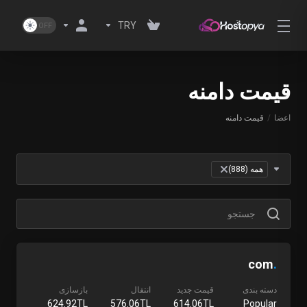
TRY
قیمت دامنه
اعضا
قیمت دامنه
Table Filter
همه (888)
×
com
.
دسته بندی
قیمت جدید
انتقال
بازسازی
624.92TL
576.06TL
614.06TL
Popular