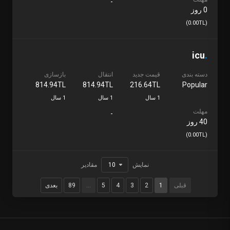
-
0 روز
(0.00TL)
icu
.
دسته بندی
قیمت جدید
انتقال
بازسازی
814.94TL
814.94TL
216.64TL
Popular
1 سال
1 سال
1 سال
مهلت
-
40 روز
(0.00TL)
نمایش
مقادیر
قبلی
1
2
3
4
5
…
89
بعدی